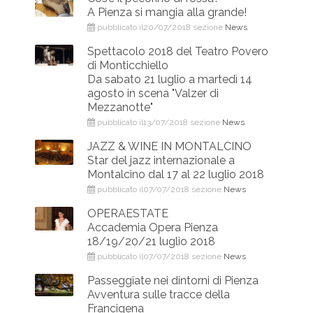
A Pienza si mangia alla grande!
pubblicato il20/07/2018 sezione
News
Spettacolo 2018 del Teatro Povero
di Monticchiello
Da sabato 21 luglio a martedì 14
agosto in scena "Valzer di
Mezzanotte"
pubblicato il13/07/2018 sezione
News
JAZZ & WINE IN MONTALCINO
Star del jazz internazionale a
Montalcino dal 17 al 22 luglio 2018
pubblicato il07/07/2018 sezione
News
OPERAESTATE
Accademia Opera Pienza
18/19/20/21 luglio 2018
pubblicato il07/07/2018 sezione
News
Passeggiate nei dintorni di Pienza
Avventura sulle tracce della
Francigena