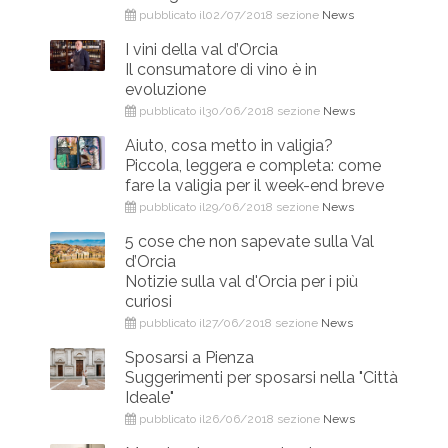
pubblicato il02/07/2018 sezione
News
I vini della val d’Orcia
Il consumatore di vino è in
evoluzione
pubblicato il30/06/2018 sezione
News
Aiuto, cosa metto in valigia?
Piccola, leggera e completa: come
fare la valigia per il week-end breve
pubblicato il29/06/2018 sezione
News
5 cose che non sapevate sulla Val
d’Orcia
Notizie sulla val d'Orcia per i più
curiosi
pubblicato il27/06/2018 sezione
News
Sposarsi a Pienza
Suggerimenti per sposarsi nella "Città
Ideale"
pubblicato il26/06/2018 sezione
News