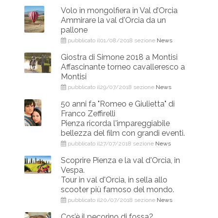
Volo in mongolfiera in Val d’Orcia
Ammirare la val d'Orcia da un
pallone
pubblicato il01/08/2018 sezione
News
Giostra di Simone 2018 a Montisi
Affascinante torneo cavalleresco a
Montisi
pubblicato il29/07/2018 sezione
News
50 anni fa "Romeo e Giulietta" di
Franco Zeffirelli
Pienza ricorda l'impareggiabile
bellezza del film con grandi eventi.
pubblicato il27/07/2018 sezione
News
Scoprire Pienza e la val d'Orcia, in
Vespa.
Tour in val d'Orcia, in sella allo
scooter più famoso del mondo.
pubblicato il20/07/2018 sezione
News
Cos’è il pecorino di fossa?