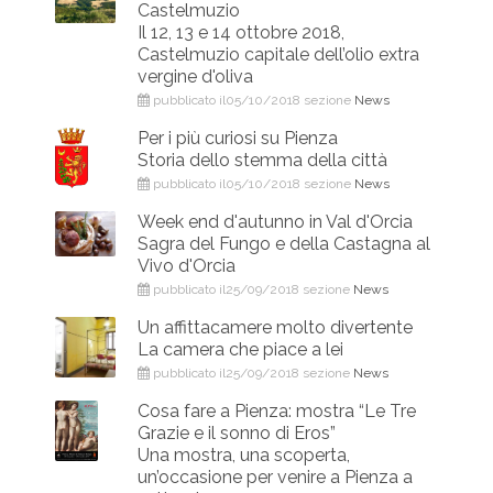
Castelmuzio
Il 12, 13 e 14 ottobre 2018,
Castelmuzio capitale dell’olio extra
vergine d'oliva
pubblicato il05/10/2018 sezione
News
Per i più curiosi su Pienza
Storia dello stemma della città
pubblicato il05/10/2018 sezione
News
Week end d'autunno in Val d'Orcia
Sagra del Fungo e della Castagna al
Vivo d'Orcia
pubblicato il25/09/2018 sezione
News
Un affittacamere molto divertente
La camera che piace a lei
pubblicato il25/09/2018 sezione
News
Cosa fare a Pienza: mostra “Le Tre
Grazie e il sonno di Eros”
Una mostra, una scoperta,
un’occasione per venire a Pienza a