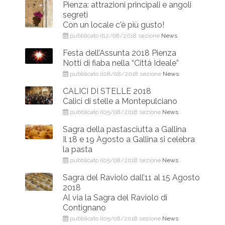
Pienza: attrazioni principali e angoli
segreti
Con un locale c'è più gusto!
pubblicato il12/08/2018 sezione
News
Festa dell’Assunta 2018 Pienza
Notti di fiaba nella “Città Ideale”
pubblicato il08/08/2018 sezione
News
CALICI DI STELLE 2018
Calici di stelle a Montepulciano
pubblicato il05/08/2018 sezione
News
Sagra della pastasciutta a Gallina
Il 18 e 19 Agosto a Gallina si celebra
la pasta
pubblicato il05/08/2018 sezione
News
Sagra del Raviolo dall’11 al 15 Agosto
2018
Al via la Sagra del Raviolo di
Contignano
pubblicato il05/08/2018 sezione
News