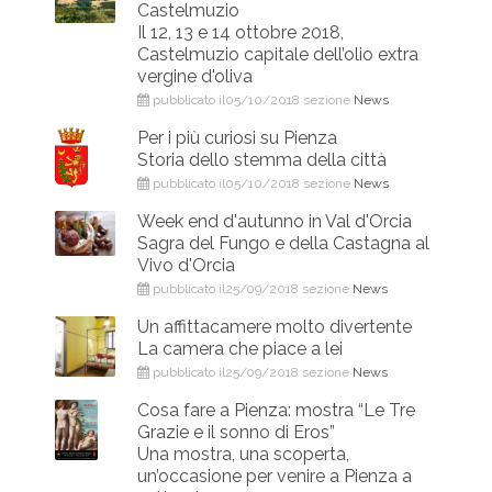
Castelmuzio
Il 12, 13 e 14 ottobre 2018,
Castelmuzio capitale dell’olio extra
vergine d'oliva
pubblicato il05/10/2018 sezione
News
Per i più curiosi su Pienza
Storia dello stemma della città
pubblicato il05/10/2018 sezione
News
Week end d'autunno in Val d'Orcia
Sagra del Fungo e della Castagna al
Vivo d'Orcia
pubblicato il25/09/2018 sezione
News
Un affittacamere molto divertente
La camera che piace a lei
pubblicato il25/09/2018 sezione
News
Cosa fare a Pienza: mostra “Le Tre
Grazie e il sonno di Eros”
Una mostra, una scoperta,
un’occasione per venire a Pienza a