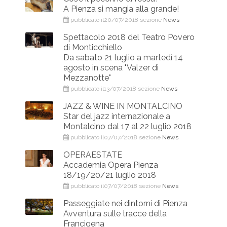
A Pienza si mangia alla grande!
pubblicato il20/07/2018 sezione
News
Spettacolo 2018 del Teatro Povero
di Monticchiello
Da sabato 21 luglio a martedì 14
agosto in scena "Valzer di
Mezzanotte"
pubblicato il13/07/2018 sezione
News
JAZZ & WINE IN MONTALCINO
Star del jazz internazionale a
Montalcino dal 17 al 22 luglio 2018
pubblicato il07/07/2018 sezione
News
OPERAESTATE
Accademia Opera Pienza
18/19/20/21 luglio 2018
pubblicato il07/07/2018 sezione
News
Passeggiate nei dintorni di Pienza
Avventura sulle tracce della
Francigena