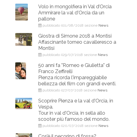
Volo in mongolfiera in Val d’Orcia
Ammirare la val d'Orcia da un
pallone
pubblicato il01/08/2018 sezione
News
Giostra di Simone 2018 a Montisi
Affascinante torneo cavalleresco a
Montisi
pubblicato il29/07/2018 sezione
News
50 anni fa "Romeo e Giulietta" di
Franco Zeffirelli
Pienza ricorda l'impareggiabile
bellezza del film con grandi eventi.
pubblicato il27/07/2018 sezione
News
Scoprire Pienza e la val d'Orcia, in
Vespa.
Tour in val d'Orcia, in sella allo
scooter più famoso del mondo.
pubblicato il20/07/2018 sezione
News
Cos’è il pecorino di fossa?