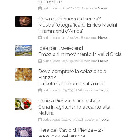
settembre
pubblicato il16/09/2018 sezione
News
Cosa c'è di nuovo a Pienza?
Mostra fotografica di Enrico Madini
"Frammenti d'Africa"
pubblicato il10/09/2018 sezione
News
Idee per il week end
Emozioni in movimento in val d'Orcia
pubblicato il07/09/2018 sezione
News
Dove comprare la colazione a
Pienza?
La colazione non si salta mai!
pubblicato il05/09/2018 sezione
News
Cene a Pienza di fine estate
Cena in agriturismo accanto alla
Natura
pubblicato il02/09/2018 sezione
News
Fiera del Cacio di Pienza – 27
agosto/2 settembre