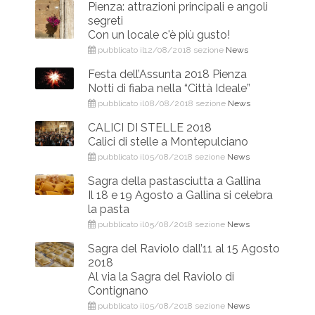
Pienza: attrazioni principali e angoli
segreti
Con un locale c'è più gusto!
pubblicato il12/08/2018 sezione
News
Festa dell’Assunta 2018 Pienza
Notti di fiaba nella “Città Ideale”
pubblicato il08/08/2018 sezione
News
CALICI DI STELLE 2018
Calici di stelle a Montepulciano
pubblicato il05/08/2018 sezione
News
Sagra della pastasciutta a Gallina
Il 18 e 19 Agosto a Gallina si celebra
la pasta
pubblicato il05/08/2018 sezione
News
Sagra del Raviolo dall’11 al 15 Agosto
2018
Al via la Sagra del Raviolo di
Contignano
pubblicato il05/08/2018 sezione
News