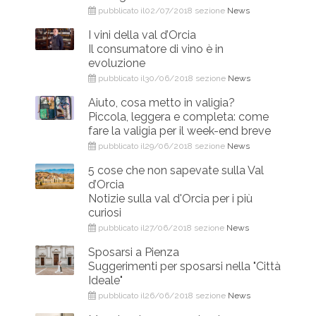
pubblicato il02/07/2018 sezione
News
I vini della val d’Orcia
Il consumatore di vino è in
evoluzione
pubblicato il30/06/2018 sezione
News
Aiuto, cosa metto in valigia?
Piccola, leggera e completa: come
fare la valigia per il week-end breve
pubblicato il29/06/2018 sezione
News
5 cose che non sapevate sulla Val
d’Orcia
Notizie sulla val d'Orcia per i più
curiosi
pubblicato il27/06/2018 sezione
News
Sposarsi a Pienza
Suggerimenti per sposarsi nella "Città
Ideale"
pubblicato il26/06/2018 sezione
News